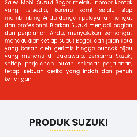
Sales Mobil Suzuki Bogor melalui nomor kontak
yang tersedia, karena kami selalu siap
membimbing Anda dengan pelayanan hangat
dan profesional. Biarkan Suzuki menjadi bagian
dari perjalanan Anda, menyalakan semangat
menaklukkan setiap sudut Bogor, dari jalan kota
yang basah oleh gerimis hingga puncak hijau
yang menanti di cakrawala. Bersama Suzuki,
setiap perjalanan bukan sekadar perjalanan,
tetapi sebuah cerita yang indah dan penuh
kenangan.
PRODUK SUZUKI